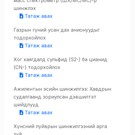
масс спектрометр (ШХ/МС/МС)-р
шинжлэх
Татаж авах
Газрын гүний усан дах анионуудыг
тодорхойлох
Татаж авах
Хог хаягдалд сульфид (S2-) ба цианид
(CN-) тодорхойлох
Татаж авах
Ажилентын эсийн шинжилгээ: Хавдрын
судалгаанд зориулсан дэвшилтэт
шийдлүүд
Татаж авах
Хүнсний луйврын шинжилгээний арга
зүй