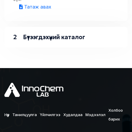
Татаж авах
2
Бүтээгдэхүүний каталог
Холбоо
Нүүр
Танилцуулга
Үйлчилгээ
Худалдаа
Мэдээлэл
барих