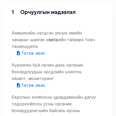
1
Орчуулгын мэдээлэл
Америкийн нэгдсэн улсын эмийн
чанарыг шалгах хөтөлбөрийн талаарх товч
танилцуулга
Татаж авах
Хүрээлэн буй орчин дахь органик
бохирдлуудын эрсдлийн үнэлгээ,
хяналт, мониторинг
Татаж авах
Европын холбооны удирдамжийн дагуу
тодорхойлсон усны органик
бохирдуулагчийн байгаль орчны