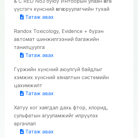
& C RED No3 буюу Интоорын улаан өнгө
үүсгэгч хүнсний өнгө оруулагчийн тухай
Татаж авах
Randox Toxicology, Evidence + бүрэн
автомат шинжилгээний багажийн
танилцуулга
Татаж авах
Гүржийн хүнсний аюулгүй байдлыг
хэмжих хүнсний хяналтын системийн
цахимжилт
Татаж авах
Хатуу хог хаягдал дахь фтор, хлорид,
сульфатын агууламжийг илрүүлэх
аргачлал
Татаж авах