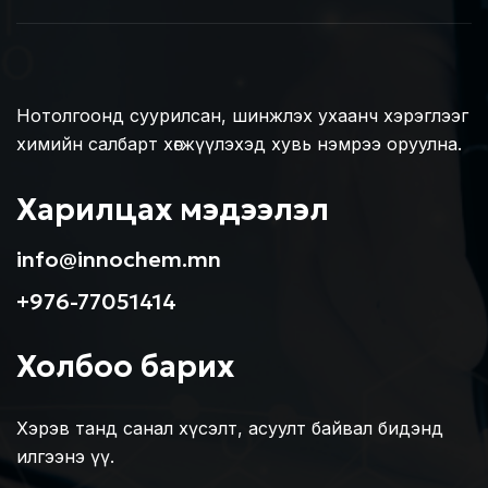
Нотолгоонд суурилсан, шинжлэх ухаанч хэрэглээг
химийн салбарт хөгжүүлэхэд хувь нэмрээ оруулна.
Харилцах мэдээлэл
info@innochem.mn
+976-77051414
Холбоо барих
Хэрэв танд санал хүсэлт, асуулт байвал бидэнд
илгээнэ үү.