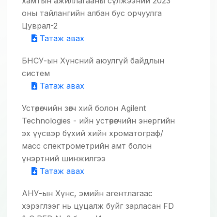
хамтын ажиллагааны сүлжээний 2023
оны тайлангийн албан бус орчуулга
Цуврал-2
Татаж авах
БНСУ-ын Хүнсний аюулгүй байдлын
систем
Татаж авах
Устөрөгчийн зөөгч хий болон Agilent
Technologies - ийн устөрөгчийн энергийн
эх үүсвэр бүхий хийн хроматограф/
масс спектрометрийн амт болон
үнэртний шинжилгээ
Татаж авах
АНУ-ын Хүнс, эмийн агентлагаас
хэрэглээг нь цуцалж буйг зарласан FD