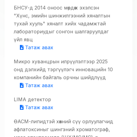
БНСУ-д 2014 оноос мөрдөж эхэлсэн
"Хүнс, эмийн шинжилгээний хяналтын
тухай хууль" хяналт хийх чадамжтай
лабораториудыг сонгон шалгаруулдаг
үйл явц
Татаж авах
Микро хуванцрын илрүүлэлтээр 2025
онд дэлхийд тэргүүлэгч инновацийн 10
компанийн байгаль орчны шийдлүүд
Татаж авах
LIMA детектор
Татаж авах
ӨАСМ-липидтэй хөхний сүү орлуулагчид
афлатоксиныг шингэний хроматограф,