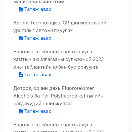
мониторингийн тойм
Татаж авах
Agilent Technologies ICP шинжилгээний
урсгалыг автоматжуулах
Татаж авах
Европын холбооны сэрэмжлүүлэг,
хамтын ажиллагааны сүлжээний 2023
оны тайлангийн албан бус орчуулга
Татаж авах
Дотоод орчин дахь Fluorotelomer
Alcohols ба Per Polyfluoroalkyl төрлийн
нэгдлүүдийн шинжилгээ
Татаж авах
Европын холбооны сэрэмжлүүлэг,